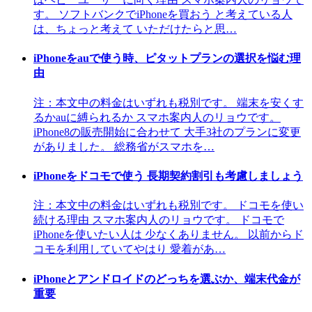
す。 ソフトバンクでiPhoneを買おう と考えている人
は、ちょっと考えて いただけたらと思…
iPhoneをauで使う時、ピタットプランの選択を悩む理
由
注：本文中の料金はいずれも税別です。 端末を安くす
るかauに縛られるか スマホ案内人のリョウです。
iPhone8の販売開始に合わせて 大手3社のプランに変更
がありました。 総務省がスマホを…
iPhoneをドコモで使う 長期契約割引も考慮しましょう
注：本文中の料金はいずれも税別です。 ドコモを使い
続ける理由 スマホ案内人のリョウです。 ドコモで
iPhoneを使いたい人は 少なくありません。 以前からド
コモを利用していてやはり 愛着があ…
iPhoneとアンドロイドのどっちを選ぶか、端末代金が
重要