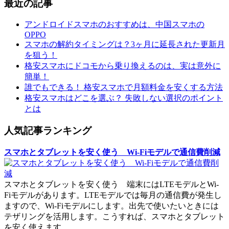
最近の記事
アンドロイドスマホのおすすめは、中国スマホの
OPPO
スマホの解約タイミングは？3ヶ月に延長された更新月
を狙う！
格安スマホにドコモから乗り換えるのは、実は意外に
簡単！
誰でもできる！ 格安スマホで月額料金を安くする方法
格安スマホはどこを選ぶ？ 失敗しない選択のポイント
とは
人気記事ランキング
スマホとタブレットを安く使う Wi-Fiモデルで通信費削減
スマホとタブレットを安く使う 端末にはLTEモデルとWi-
Fiモデルがあります。LTEモデルでは毎月の通信費が発生し
ますので、Wi-Fiモデルにします。出先で使いたいときには
テザリングを活用します。こうすれば、スマホとタブレット
を安く使えます。