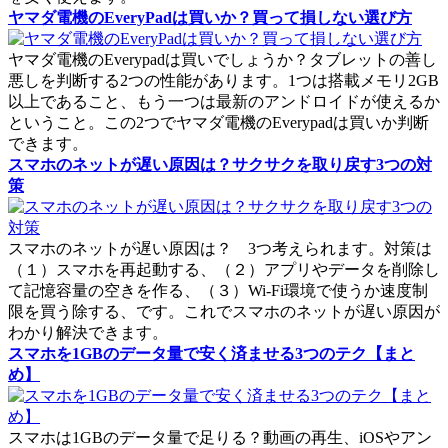
ヤマダ電機のEveryPadは買いか？買って損しない選び方
ヤマダ電機のEverypadは買いでしょうか？タブレットの善し
悪しを判断する2つの性能があります。1つは搭載メモリ2GB
以上であること、もう一つは最新のアンドロイドが使えるか
ということ。この2つでヤマダ電機のEverypadは買いか判断
できます。
スマホのネットが遅い原因は？サクサクを取り戻す3つの対
策
スマホのネットが遅い原因は？ 3つ考えられます。対策は
（１）スマホを再起動する、（２）アプリやデータを削除し
て記憶容量の空きを作る、（３）Wi-Fi環境で使うか速度制
限を買う除する、です。これでスマホのネットが遅い原因が
わかり解決できます。
スマホを1GBのデータ量で安く済ませる3つのテク【まと
め】
スマホは1GBのデータ量で足りる？動画の再生、iOSやアン