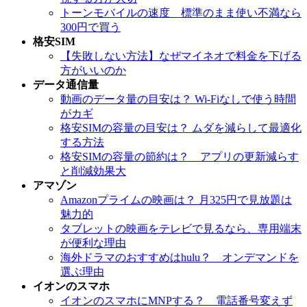
トーンモバイルの速度 標準のまま使い不満なら
300円で買う
格安SIM
【失敗しない方法】なぜマイネオで料金を下げる
方がいいのか
データ通信量
動画のデータ量の目安は？ Wi-Fiなしで使う時間
がカギ
格安SIMの容量の目安は？ ムダを減らして最適化
する方法
格安SIMの容量の節約は？ アプリの更新減らす
と削減効果大
アマゾン
Amazonプライムの映画は？ 月325円で見放題は
魅力的
タブレットの映画をテレビで見るなら、専用端末
が便利な理由
海外ドラマのおすすめはhulu？ オンデマンドを
選ぶ理由
イオンのスマホ
イオンのスマホにMNPする？ 電話番号変えず