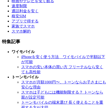
映画やテレビを安く観る
速度制限
通話利金を安く
格安SIM
アプリで得する
家族でスマホ
スマホ解約
特集記事
ワイモバイル
iPhoneを安く使う方法 ワイモバイルで半額以下
が可能
スマホの安い本体の買い方 フリーテルなら安く
ても高性能
トーンモバイル
スマホが月額1000円〜、トーンならお子さまにも
安心な理由
スマホは子どもには機能制限する？ トーンなら
親が設定可能
トーンモバイルの端末選び 長く使えることを重
視する方が大切